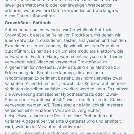
jeweiligen Wettbewerb oder der jeweiligen Werbeaktion
erfahren, wofür wir Ihre Daten verwenden und wie lange wir
diese Daten aufbewahren.
GrowthBook-Softtools
Auf
Vicedeal
.com verwenden wir GrowthBook-Softtools.
GrowthBook bietet eine Reihe von Produkten, mit denen wir
Ideen entwickeln, diskutieren, testen, analysieren und aus den
Experimenten lernen können, die wir mit unseren Produkten
durchführen. Es handelt sich um eine modulare Plattform, die
entweder für Feature Flags, Experimentanalysen oder beides
verwendet wird.
Vicedeal
verwendet GrowthBook im
Allgemeinen für A/B-Tests. A/B-Tests sind eine Methode zur
Erforschung der Benutzererfahrung, die aus einem
randomisierten Experiment besteht, das normalerweise zwei
Varianten (A und B) umfasst, obwohl das Konzept auf mehrere
Varianten derselben Variable erweitert werden kann. Es umfasst
die Anwendung statistischer Hypothesentests oder „Zwei-
Stichproben-Hypothesentests“, wie sie im Bereich der Statistik
verwendet werden. A/B-Tests sind eine Möglichkeit, mehrere
Versionen einer einzelnen Variable zu vergleichen,
beispielsweise indem die Reaktion eines Probanden auf
Variante A gegenüber Variante B getestet wird und ermittelt
wird, welche der Varianten effektiver ist.
Vicedeal
integriert GrowthBook-Code und verwendet dann die